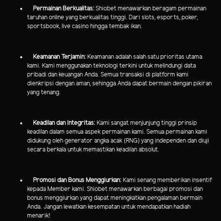
Permainan Berkualitas:
Shiobet menawarkan beragam permainan
taruhan online yang berkualitas tinggi. Dari slots, esports, poker,
sportsbook, live casino hingga tembak ikan.
Keamanan Terjamin:
Keamanan adalah salah satu prioritas utama
kami. Kami menggunakan teknologi terkini untuk melindungi data
pribadi dan keuangan Anda. Semua transaksi di platform kami
dienkripsi dengan aman, sehingga Anda dapat bermain dengan pikiran
yang tenang.
Keadilan dan Integritas:
Kami sangat menjunjung tinggi prinsip
keadilan dalam semua aspek permainan kami. Semua permainan kami
didukung oleh generator angka acak (RNG) yang independen dan diuji
secara berkala untuk memastikan keadilan absolut.
Promosi dan Bonus Menggiurkan:
Kami senang memberikan insentif
kepada Member kami. Shiobet menawarkan berbagai promosi dan
bonus menggiurkan yang dapat meningkatkan pengalaman bermain
Anda. Jangan lewatkan kesempatan untuk mendapatkan hadiah
menarik!