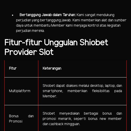
Bertanggung Jawab dalam Taruhan:
Kami sangat mendukung
perjudian yang bertanggung jawab. Kami memberikan alat dan sumber
daya untuk membantu Member kami menjaga kontrol atas kegiatan
perjudian mereka.
Fitur-fitur Unggulan Shiobet
Provider Slot
Fitur
Keterangan
Shiobet dapat diakses melalui desktop, laptop, dan
Multiplatform
smartphone, memberikan fleksibilitas pada
Member.
Shiobet menyediakan berbagai bonus dan
Bonus dan
promosi menarik, seperti bonus new member
Promosi
dan cashback mingguan.